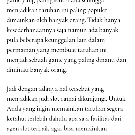
game yang paling sederhana sehingga
menjadikan taruhan ini paling populer
dimainkan oleh banyak orang. Tidak hanya
kesederhanaannya saja namun ada banyak
pula beberapa keunggulan lain dalam
permainan yang membuat taruhan ini
menjadi sebuah game yang paling dinanti dan
diminati banyak orang.
Jadi dengan adanya hal tersebut yang
menjadikan judi slot ramai dikunjungi. Untuk
Anda yang ingin memainkan taruhan segera
ketahui terlebih dahulu apa saja fasilitas dari
agen slot terbaik agar bisa memainkan