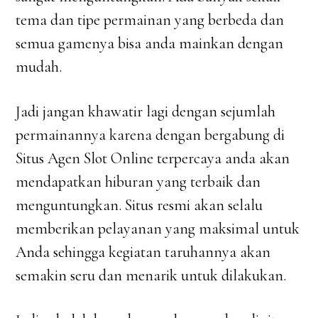
tema dan tipe permainan yang berbeda dan
semua gamenya bisa anda mainkan dengan
mudah.
Jadi jangan khawatir lagi dengan sejumlah
permainannya karena dengan bergabung di
Situs Agen Slot Online terpercaya anda akan
mendapatkan hiburan yang terbaik dan
menguntungkan. Situs resmi akan selalu
memberikan pelayanan yang maksimal untuk
Anda sehingga kegiatan taruhannya akan
semakin seru dan menarik untuk dilakukan.