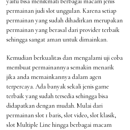
yaitu bisa menikmati berbagai macam jenis
permainan judi slot unggulan. Karena setiap
permainan yang sudah dihadirkan merupakan
permainan yang berasal dari provider terbaik
sehingga sangat aman untuk dimainkan.
Kemudian berkualitas dan mengalami uji coba
membuat permainannya semakin menarik
jika anda memainkannya dalam agen
terpercaya. Ada banyak sekali jenis game
terbaik yang sudah tersedia sehingga bisa
didapatkan dengan mudah. Mulai dari
permainan slot 1 baris, slot video, slot klasik,
slot Multiple Line hingga berbagai macam