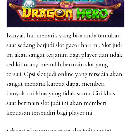
Banyak hal menarik yang bisa anda temukan
saat sedang berjudi slot gacor hari ini. Slot judi
ini akan sangat terjamin bagi player dan tidak
sedikit orang memilih bermain slot yang
tersaji. Opsi slot judi online yang tersedia akan
sangat menarik karena dapat memberi
banyak ciri khas yang tidak sama. Ciri khas
saat bermain slot judi ini akan memberi
kepuasan tersendiri bagi player ini.
Sebagai player yang main slot judi saat ini