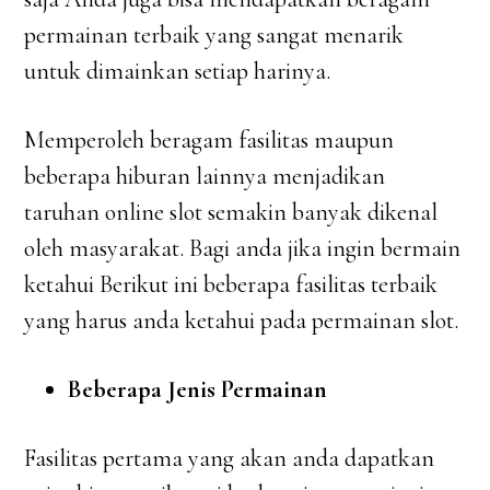
permainan terbaik yang sangat menarik
untuk dimainkan setiap harinya.
Memperoleh beragam fasilitas maupun
beberapa hiburan lainnya menjadikan
taruhan online slot semakin banyak dikenal
oleh masyarakat. Bagi anda jika ingin bermain
ketahui Berikut ini beberapa fasilitas terbaik
yang harus anda ketahui pada permainan slot.
Beberapa Jenis Permainan
Fasilitas pertama yang akan anda dapatkan