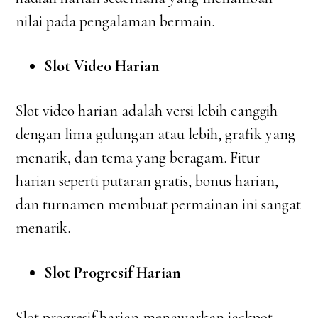
nilai pada pengalaman bermain.
Slot Video Harian
Slot video harian adalah versi lebih canggih
dengan lima gulungan atau lebih, grafik yang
menarik, dan tema yang beragam. Fitur
harian seperti putaran gratis, bonus harian,
dan turnamen membuat permainan ini sangat
menarik.
Slot Progresif Harian
Slot progresif harian menawarkan jackpot