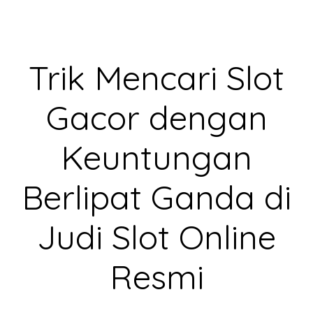
Trik Mencari Slot
Gacor dengan
Keuntungan
Berlipat Ganda di
Judi Slot Online
Resmi