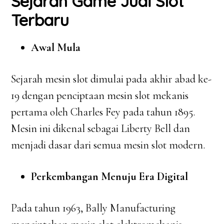
Sejarah Game Judi Slot
Terbaru
Awal Mula
Sejarah mesin slot dimulai pada akhir abad ke-
19 dengan penciptaan mesin slot mekanis
pertama oleh Charles Fey pada tahun 1895.
Mesin ini dikenal sebagai Liberty Bell dan
menjadi dasar dari semua mesin slot modern.
Perkembangan Menuju Era Digital
Pada tahun 1963, Bally Manufacturing