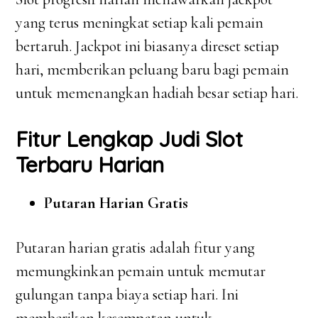
yang terus meningkat setiap kali pemain
bertaruh. Jackpot ini biasanya direset setiap
hari, memberikan peluang baru bagi pemain
untuk memenangkan hadiah besar setiap hari.
Fitur Lengkap Judi Slot
Terbaru Harian
Putaran Harian Gratis
Putaran harian gratis adalah fitur yang
memungkinkan pemain untuk memutar
gulungan tanpa biaya setiap hari. Ini
memberikan kesempatan untuk