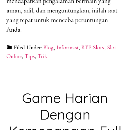
mendapatkan pengalaman bermain yang
aman, adil, dan menguntungkan, inilah saat
yang tepat untuk mencoba peruntungan
Anda.
Filed Under:
Blog
,
Informasi
,
RTP Slots
,
Slot
Online
,
Tips
,
Trik
Game Harian
Dengan