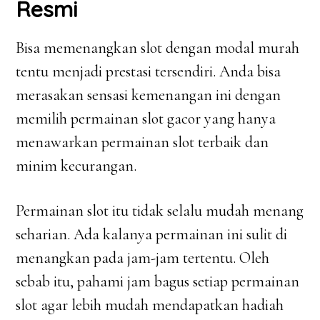
Resmi
Bisa memenangkan slot dengan modal murah
tentu menjadi prestasi tersendiri. Anda bisa
merasakan sensasi kemenangan ini dengan
memilih permainan slot gacor yang hanya
menawarkan permainan slot terbaik dan
minim kecurangan.
Permainan slot itu tidak selalu mudah menang
seharian. Ada kalanya permainan ini sulit di
menangkan pada jam-jam tertentu. Oleh
sebab itu, pahami jam bagus setiap permainan
slot agar lebih mudah mendapatkan hadiah