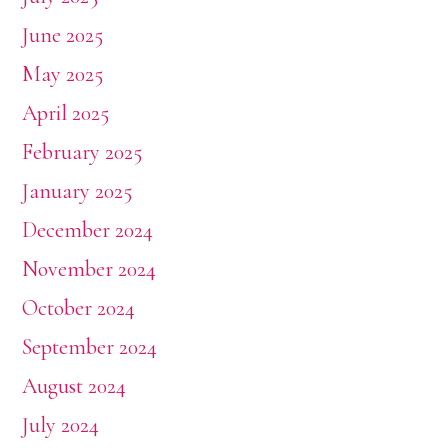
June 2025
May 2025
April 2025
February 2025
January 2025
December 2024
November 2024
October 2024
September 2024
August 2024
July 2024