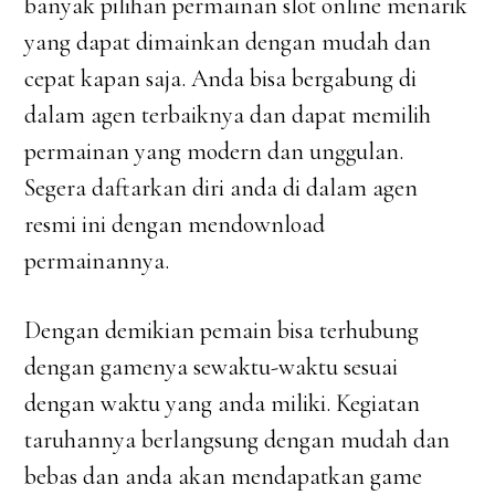
banyak pilihan permainan slot online menarik
yang dapat dimainkan dengan mudah dan
cepat kapan saja. Anda bisa bergabung di
dalam agen terbaiknya dan dapat memilih
permainan yang modern dan unggulan.
Segera daftarkan diri anda di dalam agen
resmi ini dengan mendownload
permainannya.
Dengan demikian pemain bisa terhubung
dengan gamenya sewaktu-waktu sesuai
dengan waktu yang anda miliki. Kegiatan
taruhannya berlangsung dengan mudah dan
bebas dan anda akan mendapatkan game