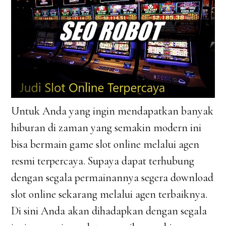
Untuk Anda yang ingin mendapatkan banyak
hiburan di zaman yang semakin modern ini
bisa bermain game slot online melalui agen
resmi terpercaya. Supaya dapat terhubung
dengan segala permainannya segera download
slot online sekarang melalui agen terbaiknya.
Di sini Anda akan dihadapkan dengan segala