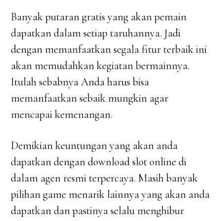
Banyak putaran gratis yang akan pemain
dapatkan dalam setiap taruhannya. Jadi
dengan memanfaatkan segala fitur terbaik ini
akan memudahkan kegiatan bermainnya.
Itulah sebabnya Anda harus bisa
memanfaatkan sebaik mungkin agar
mencapai kemenangan.
Demikian keuntungan yang akan anda
dapatkan dengan download slot online di
dalam agen resmi terpercaya. Masih banyak
pilihan game menarik lainnya yang akan anda
dapatkan dan pastinya selalu menghibur