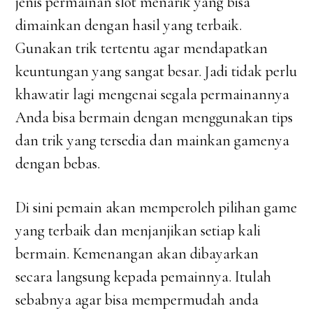
jenis permainan slot menarik yang bisa
dimainkan dengan hasil yang terbaik.
Gunakan trik tertentu agar mendapatkan
keuntungan yang sangat besar. Jadi tidak perlu
khawatir lagi mengenai segala permainannya
Anda bisa bermain dengan menggunakan tips
dan trik yang tersedia dan mainkan gamenya
dengan bebas.
Di sini pemain akan memperoleh pilihan game
yang terbaik dan menjanjikan setiap kali
bermain. Kemenangan akan dibayarkan
secara langsung kepada pemainnya. Itulah
sebabnya agar bisa mempermudah anda