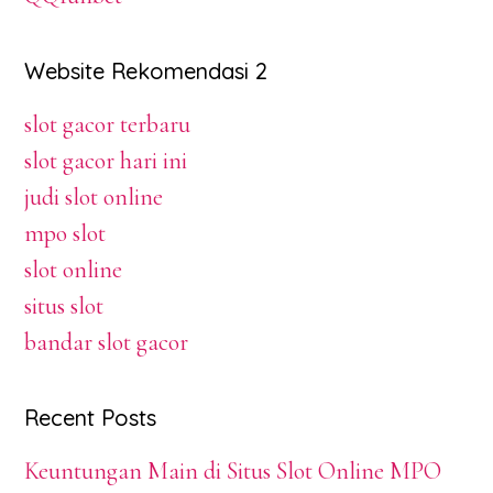
Website Rekomendasi 2
slot gacor terbaru
slot gacor hari ini
judi slot online
mpo slot
slot online
situs slot
bandar slot gacor
Recent Posts
Keuntungan Main di Situs Slot Online MPO