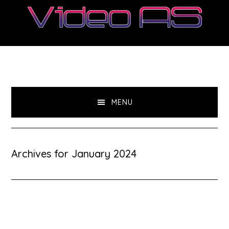
Skip
Skip
Skip
to
to
to
primary
main
primary
navigation
content
sidebar
MENU
Archives for January 2024