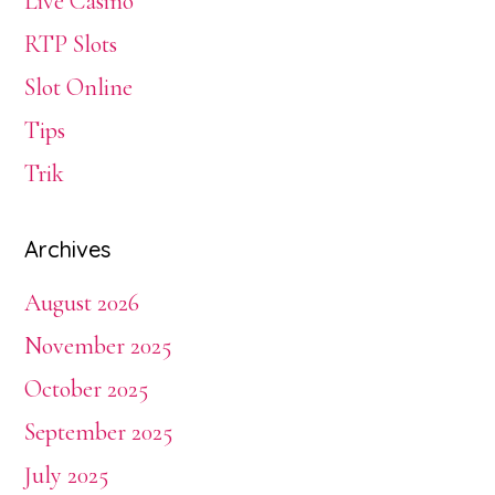
Live Casino
RTP Slots
Slot Online
Tips
Trik
Archives
August 2026
November 2025
October 2025
September 2025
July 2025