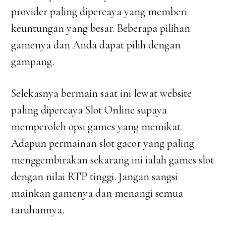
provider paling dipercaya yang memberi
keuntungan yang besar. Beberapa pilihan
gamenya dan Anda dapat pilih dengan
gampang.
Selekasnya bermain saat ini lewat website
paling dipercaya Slot Online supaya
memperoleh opsi games yang memikat.
Adapun permainan slot gacor yang paling
menggembirakan sekarang ini ialah games slot
dengan nilai RTP tinggi. Jangan sangsi
mainkan gamenya dan menangi semua
taruhannya.