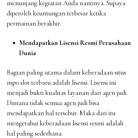
menunjang kegiatan Anda nantinya. Supaya
diperoleh keuntungan terbesar ketika
permainan berakhir.
Mendapatkan Lisensi Resmi Perusahaan
Dunia
Bagian paling utama dalam keberadaan situs
mpo slot terbaru adalah lisensi. Lisensi ini
menjadi bukti kualitas layanan dari agen judi.
Dimana tidak semua agen judi bisa
mendapatkan hal tersebut. Maka dari itu
mengetahui keberadaan lisensi resmi adalah
hal paling sederhana.