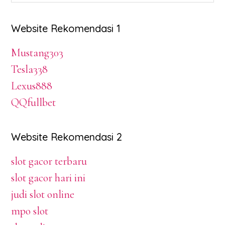
Sidebar
website
Website Rekomendasi 1
Mustang303
Tesla338
Lexus888
QQfullbet
Website Rekomendasi 2
slot gacor terbaru
slot gacor hari ini
judi slot online
mpo slot