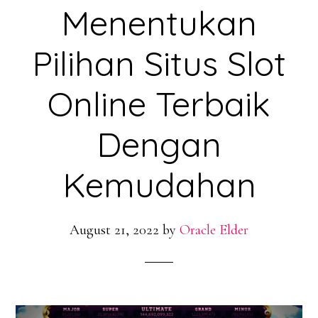
Menentukan
Pilihan Situs Slot
Online Terbaik
Dengan
Kemudahan
August 21, 2022
by
Oracle Elder