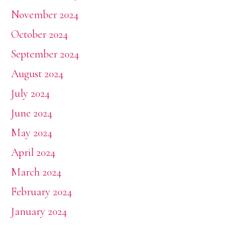
November 2024
October 2024
September 2024
August 2024
July 2024
June 2024
May 2024
April 2024
March 2024
February 2024
January 2024