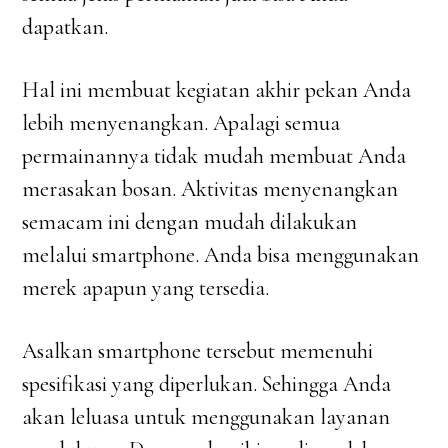
dapatkan.
Hal ini membuat kegiatan akhir pekan Anda
lebih menyenangkan. Apalagi semua
permainannya tidak mudah membuat Anda
merasakan bosan. Aktivitas menyenangkan
semacam ini dengan mudah dilakukan
melalui smartphone. Anda bisa menggunakan
merek apapun yang tersedia.
Asalkan smartphone tersebut memenuhi
spesifikasi yang diperlukan. Sehingga Anda
akan leluasa untuk menggunakan layanan