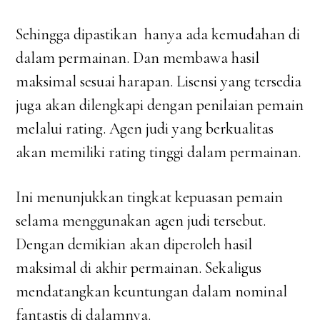
Sehingga dipastikan hanya ada kemudahan di
dalam permainan. Dan membawa hasil
maksimal sesuai harapan. Lisensi yang tersedia
juga akan dilengkapi dengan penilaian pemain
melalui rating. Agen judi yang berkualitas
akan memiliki rating tinggi dalam permainan.
Ini menunjukkan tingkat kepuasan pemain
selama menggunakan agen judi tersebut.
Dengan demikian akan diperoleh hasil
maksimal di akhir permainan. Sekaligus
mendatangkan keuntungan dalam nominal
fantastis di dalamnya.