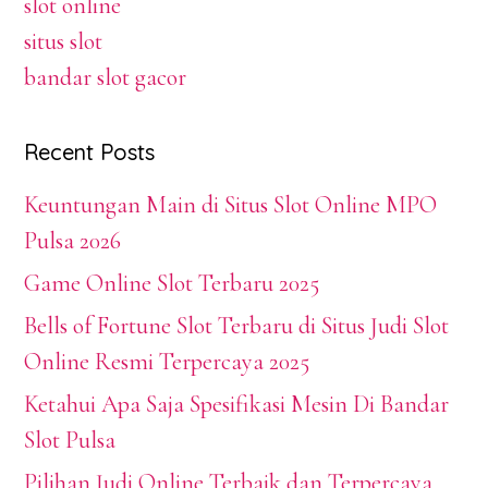
slot online
situs slot
bandar slot gacor
Recent Posts
Keuntungan Main di Situs Slot Online MPO
Pulsa 2026
Game Online Slot Terbaru 2025
Bells of Fortune Slot Terbaru di Situs Judi Slot
Online Resmi Terpercaya 2025
Ketahui Apa Saja Spesifikasi Mesin Di Bandar
Slot Pulsa
Pilihan Judi Online Terbaik dan Terpercaya