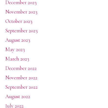
December 2023
November 2023
October 2023
September 2023
August 2023
May 2023
March 2023
December 2022
November 2022
September 2022
August 2022
July 2022