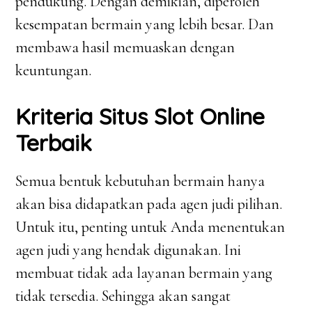
pendukung. Dengan demikian, diperoleh
kesempatan bermain yang lebih besar. Dan
membawa hasil memuaskan dengan
keuntungan.
Kriteria Situs Slot Online
Terbaik
Semua bentuk kebutuhan bermain hanya
akan bisa didapatkan pada agen judi pilihan.
Untuk itu, penting untuk Anda menentukan
agen judi yang hendak digunakan. Ini
membuat tidak ada layanan bermain yang
tidak tersedia. Sehingga akan sangat