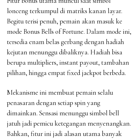
Fitur bonus utama muncul saat simbol
lonceng terkumpul di matriks kanan layar.
Begitu terisi penuh, pemain akan masuk ke
mode Bonus Bells of Fortune. Dalam mode ini,
tersedia enam belas gerbang dengan hadiah
kejutan menunggu dibaliknya.
Hadiah bisa
berupa multipliers, instant payout, tambahan
pilihan, hingga empat fixed jackpot berbeda.
Mekanisme ini membuat pemain selalu
penasaran dengan setiap spin yang
dimainkan.
Sensasi menunggu simbol bell
jatuh jadi pemicu ketegangan menyenangkan.
Bahkan, fitur ini jadi alasan utama banyak