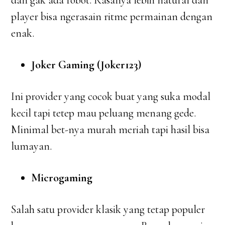
dan gak ada robot. Rasanya lebih natural dan
player bisa ngerasain ritme permainan dengan
enak.
Joker Gaming (Joker123)
Ini provider yang cocok buat yang suka modal
kecil tapi tetep mau peluang menang gede.
Minimal bet-nya murah meriah tapi hasil bisa
lumayan.
Microgaming
Salah satu provider klasik yang tetap populer