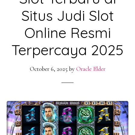
Situs Judi Slot
Online Resmi
Terpercaya 2025
October 6, 2025
by
Oracle Elder