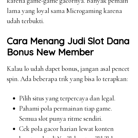
karena game-game gacornya. Banyak pemain
lama yang loyal sama Microgaming karena
udah terbukti.
Cara Menang Judi Slot Dana
Bonus New Member
Kalau lo udah dapet bonus, jangan asal pencet
spin. Ada beberapa trik yang bisa lo terapkan:
Pilih situs yang terpercaya dan legal.
Pahami pola permainan tiap game.
Semua slot punya ritme sendiri.
Cek pola gacor harian lewat konten