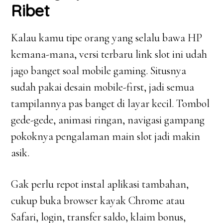
Ribet
Kalau kamu tipe orang yang selalu bawa HP
kemana-mana, versi terbaru link slot ini udah
jago banget soal mobile gaming. Situsnya
sudah pakai desain mobile-first, jadi semua
tampilannya pas banget di layar kecil. Tombol
gede-gede, animasi ringan, navigasi gampang
pokoknya pengalaman main slot jadi makin
asik.
Gak perlu repot instal aplikasi tambahan,
cukup buka browser kayak Chrome atau
Safari, login, transfer saldo, klaim bonus,