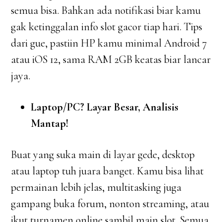
semua bisa. Bahkan ada notifikasi biar kamu
gak ketinggalan info slot gacor tiap hari. Tips
dari gue, pastiin HP kamu minimal Android 7
atau iOS 12, sama RAM 2GB keatas biar lancar
jaya.
Laptop/PC? Layar Besar, Analisis
Mantap!
Buat yang suka main di layar gede, desktop
atau laptop tuh juara banget. Kamu bisa lihat
permainan lebih jelas, multitasking juga
gampang buka forum, nonton streaming, atau
ikut turnamen online sambil main slot. Semua