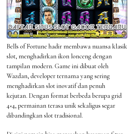
Bells of Fortune hadir membawa nuansa klasik
slot, menghadirkan ikon lonceng dengan
tampilan modern. Game ini dibuat oleh
Wazdan, developer ternama yang sering
menghadirkan slot inovatif dan penuh
kejutan.
Dengan format berbeda berupa grid
4×4, permainan terasa unik sekaligus segar
dibandingkan slot tradisional.