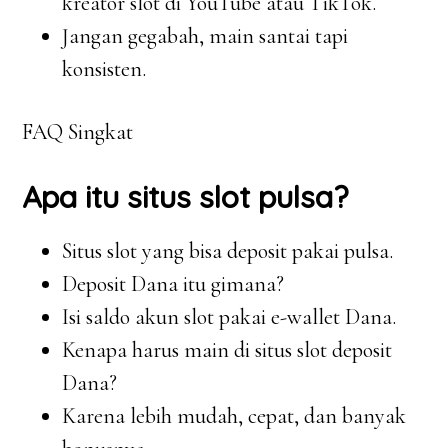
kreator slot di YouTube atau TikTok.
Jangan gegabah, main santai tapi
konsisten.
FAQ Singkat
Apa itu situs slot pulsa?
Situs slot yang bisa deposit pakai pulsa.
Deposit Dana itu gimana?
Isi saldo akun slot pakai e-wallet Dana.
Kenapa harus main di situs slot deposit
Dana?
Karena lebih mudah, cepat, dan banyak