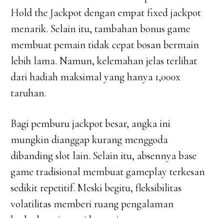
Hold the Jackpot dengan empat fixed jackpot
menarik. Selain itu, tambahan bonus game
membuat pemain tidak cepat bosan bermain
lebih lama.
Namun, kelemahan jelas terlihat
dari hadiah maksimal yang hanya 1,000x
taruhan.
Bagi pemburu jackpot besar, angka ini
mungkin dianggap kurang menggoda
dibanding slot lain.
Selain itu, absennya base
game tradisional membuat gameplay terkesan
sedikit repetitif. Meski begitu, fleksibilitas
volatilitas memberi ruang pengalaman