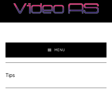
Skip
Skip
Skip
to
to
to
primary
main
primary
navigation
content
sidebar
MENU
Tips