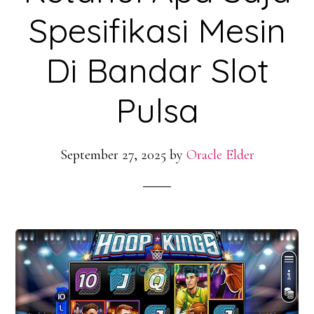
Spesifikasi Mesin
Di Bandar Slot
Pulsa
September 27, 2025
by
Oracle Elder