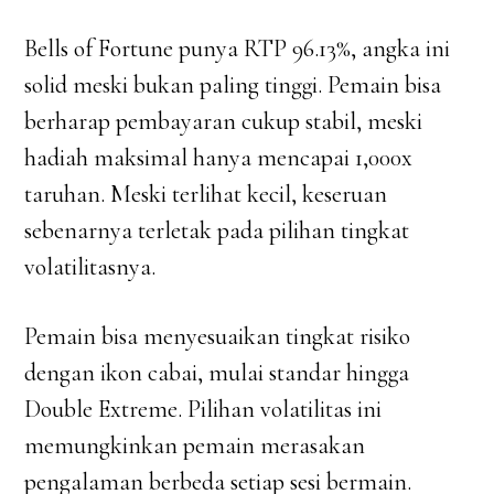
Bells of Fortune punya RTP 96.13%, angka ini
solid meski bukan paling tinggi. Pemain bisa
berharap pembayaran cukup stabil, meski
hadiah maksimal hanya mencapai 1,000x
taruhan.
Meski terlihat kecil, keseruan
sebenarnya terletak pada pilihan tingkat
volatilitasnya.
Pemain bisa menyesuaikan tingkat risiko
dengan ikon cabai, mulai standar hingga
Double Extreme.
Pilihan volatilitas ini
memungkinkan pemain merasakan
pengalaman berbeda setiap sesi bermain.