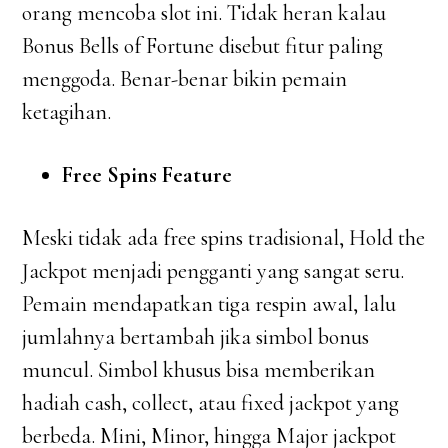
orang mencoba slot ini. Tidak heran kalau
Bonus Bells of Fortune disebut fitur paling
menggoda. Benar-benar bikin pemain
ketagihan.
Free Spins Feature
Meski tidak ada free spins tradisional, Hold the
Jackpot menjadi pengganti yang sangat seru.
Pemain mendapatkan tiga respin awal, lalu
jumlahnya bertambah jika simbol bonus
muncul.
Simbol khusus bisa memberikan
hadiah cash, collect, atau fixed jackpot yang
berbeda. Mini, Minor, hingga Major jackpot