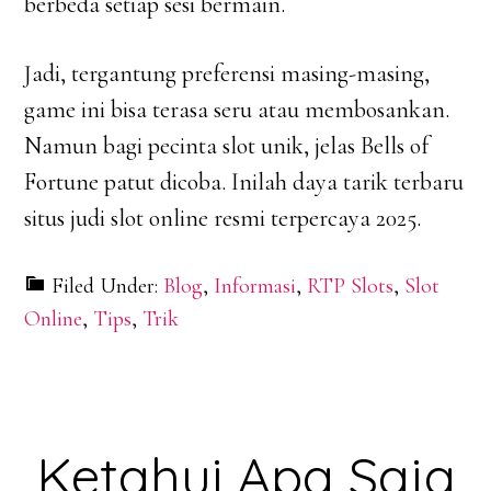
berbeda setiap sesi bermain.
Jadi, tergantung preferensi masing-masing,
game ini bisa terasa seru atau membosankan.
Namun bagi pecinta slot unik, jelas Bells of
Fortune patut dicoba. Inilah daya tarik terbaru
situs judi slot online resmi terpercaya 2025.
Filed Under:
Blog
,
Informasi
,
RTP Slots
,
Slot
Online
,
Tips
,
Trik
Ketahui Apa Saja