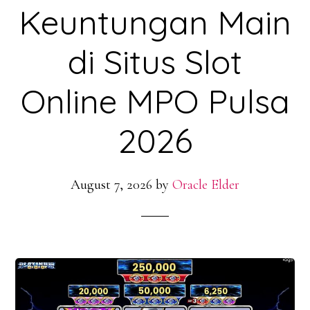
Keuntungan Main
di Situs Slot
Online MPO Pulsa
2026
August 7, 2026
by
Oracle Elder