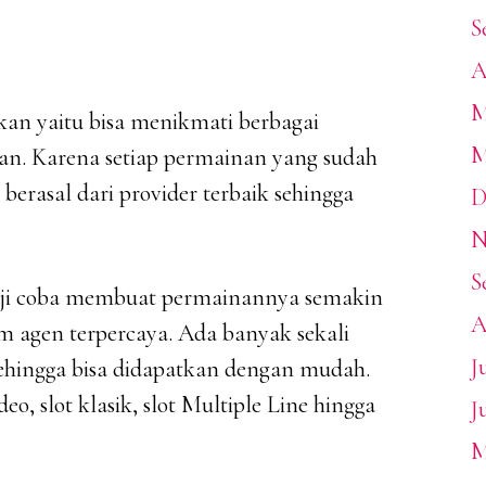
S
A
M
kan yaitu bisa menikmati berbagai
M
lan. Karena setiap permainan yang sudah
rasal dari provider terbaik sehingga
D
N
S
uji coba membuat permainannya semakin
A
 agen terpercaya. Ada banyak sekali
J
 sehingga bisa didapatkan dengan mudah.
deo, slot klasik, slot Multiple Line hingga
J
M