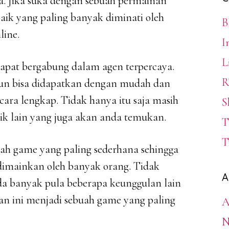
. Jika suka dengan sebuah permainan
baik yang paling banyak diminati oleh
B
line.
I
L
pat bergabung dalam agen terpercaya.
R
un bisa didapatkan dengan mudah dan
ecara lengkap. Tidak hanya itu saja masih
S
aik lain yang juga akan anda temukan.
T
T
ah game yang paling sederhana sehingga
 dimainkan oleh banyak orang. Tidak
A
a banyak pula beberapa keunggulan lain
 ini menjadi sebuah game yang paling
A
N