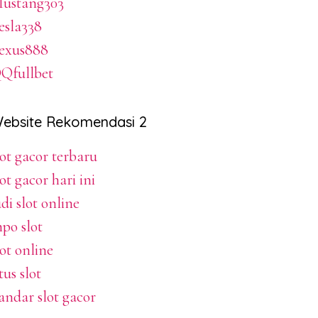
ustang303
esla338
exus888
Qfullbet
ebsite Rekomendasi 2
lot gacor terbaru
lot gacor hari ini
udi slot online
po slot
lot online
itus slot
andar slot gacor