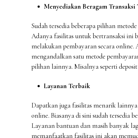
Menyediakan Beragam Transaksi 
Sudah tersedia beberapa pilihan metod
Adanya fasilitas untuk bertransaksi ini 
melakukan pembayaran secara online. 
mengandalkan satu metode pembayara
pilihan lainnya. Misalnya seperti deposit
Layanan Terbaik
Dapatkan juga fasilitas menarik lainnya 
online. Biasanya di sini sudah tersedia 
Layanan bantuan dan masih banyak lag
memanfaatkan fasilitas ini akan mem