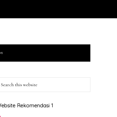
MI
Primary
earch
is
Sidebar
ebsite
ebsite Rekomendasi 1