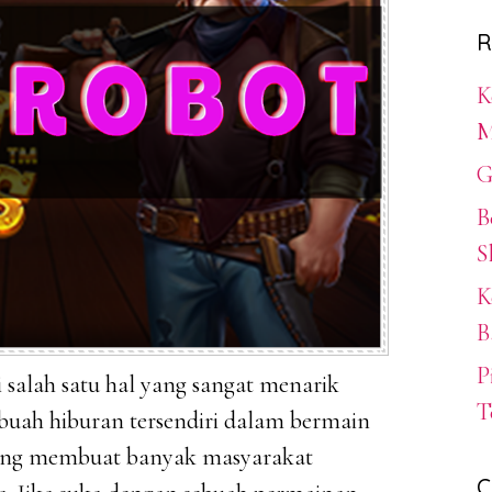
R
K
M
G
B
S
K
B
P
salah satu hal yang sangat menarik
T
ebuah hiburan tersendiri dalam bermain
yang membuat banyak masyarakat
C