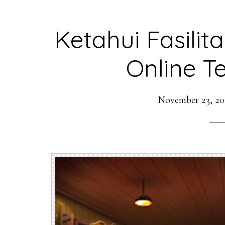
Ketahui Fasilit
Online T
November 23, 20