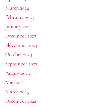
March 2024
February 2024
January 2024
December 2023
November 2023
October 2023
September 2023
August 2023
May 2023
March 2023
December 2022