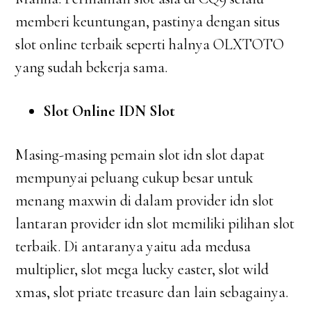
memberi keuntungan, pastinya dengan situs
slot online terbaik seperti halnya OLXTOTO
yang sudah bekerja sama.
Slot Online IDN Slot
Masing-masing pemain slot idn slot dapat
mempunyai peluang cukup besar untuk
menang maxwin di dalam provider idn slot
lantaran provider idn slot memiliki pilihan slot
terbaik. Di antaranya yaitu ada medusa
multiplier, slot mega lucky easter, slot wild
xmas, slot priate treasure dan lain sebagainya.