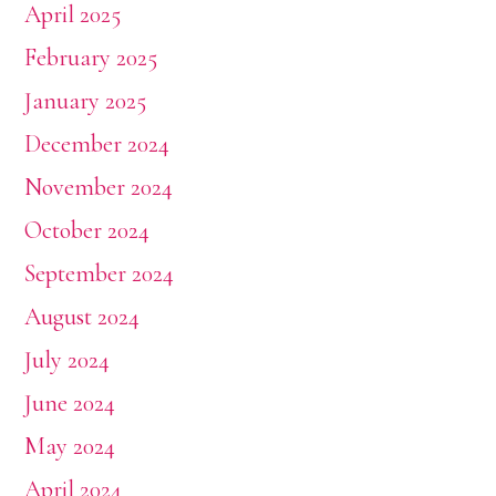
April 2025
February 2025
January 2025
December 2024
November 2024
October 2024
September 2024
August 2024
July 2024
June 2024
May 2024
April 2024