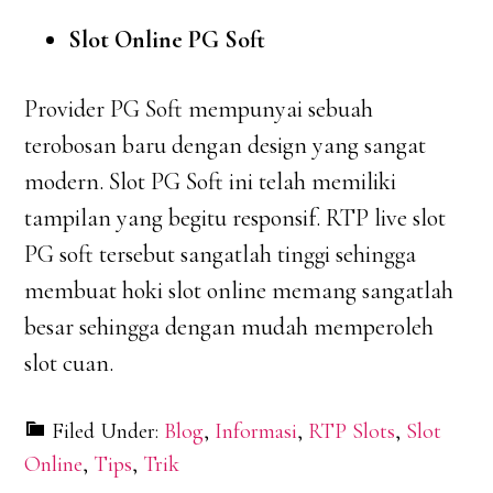
Slot Online PG Soft
Provider PG Soft mempunyai sebuah
terobosan baru dengan design yang sangat
modern. Slot PG Soft ini telah memiliki
tampilan yang begitu responsif.
RTP live slot
PG soft tersebut sangatlah tinggi sehingga
membuat hoki
slot online
memang sangatlah
besar sehingga dengan mudah memperoleh
slot cuan.
Filed Under:
Blog
,
Informasi
,
RTP Slots
,
Slot
Online
,
Tips
,
Trik