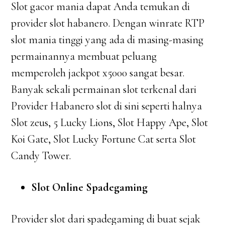
Slot gacor mania dapat Anda temukan di
provider slot habanero. Dengan winrate RTP
slot mania tinggi yang ada di masing-masing
permainannya membuat peluang
memperoleh jackpot x5000 sangat besar.
Banyak sekali permainan slot terkenal dari
Provider Habanero slot di sini seperti halnya
Slot zeus, 5 Lucky Lions, Slot Happy Ape, Slot
Koi Gate, Slot Lucky Fortune Cat serta Slot
Candy Tower.
Slot Online Spadegaming
Provider slot dari spadegaming di buat sejak