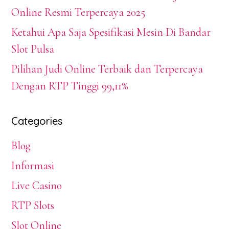
Online Resmi Terpercaya 2025
Ketahui Apa Saja Spesifikasi Mesin Di Bandar
Slot Pulsa
Pilihan Judi Online Terbaik dan Terpercaya
Dengan RTP Tinggi 99,11%
Categories
Blog
Informasi
Live Casino
RTP Slots
Slot Online