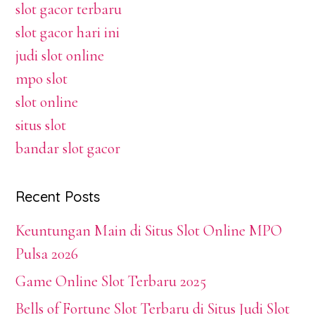
slot gacor terbaru
slot gacor hari ini
judi slot online
mpo slot
slot online
situs slot
bandar slot gacor
Recent Posts
Keuntungan Main di Situs Slot Online MPO
Pulsa 2026
Game Online Slot Terbaru 2025
Bells of Fortune Slot Terbaru di Situs Judi Slot