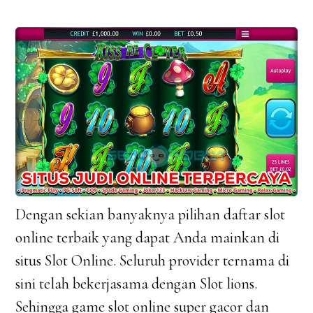
Dengan sekian banyaknya pilihan daftar slot
online terbaik yang dapat Anda mainkan di
situs
Slot Online
. Seluruh provider ternama di
sini telah bekerjasama dengan Slot lions.
Sehingga game slot online super gacor dan