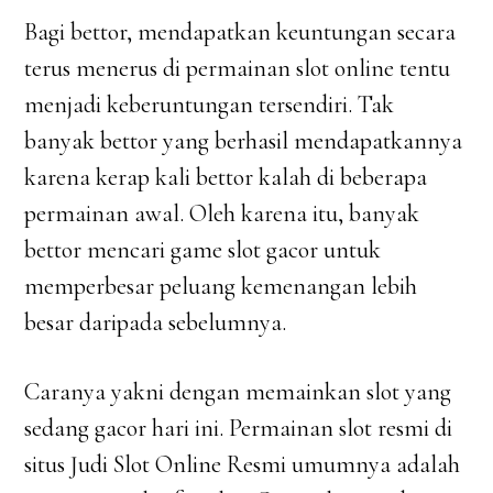
Bagi bettor, mendapatkan keuntungan secara
terus menerus di permainan slot online tentu
menjadi keberuntungan tersendiri. Tak
banyak bettor yang berhasil mendapatkannya
karena kerap kali bettor kalah di beberapa
permainan awal. Oleh karena itu, banyak
bettor mencari game slot gacor untuk
memperbesar peluang kemenangan lebih
besar daripada sebelumnya.
Caranya yakni dengan memainkan slot yang
sedang gacor hari ini. Permainan slot resmi di
situs Judi Slot Online Resmi umumnya adalah