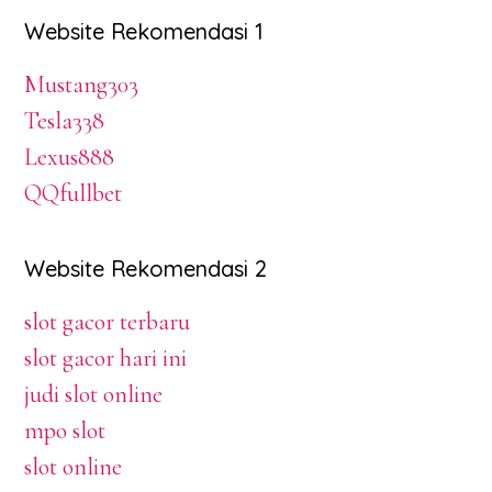
website
Website Rekomendasi 1
Mustang303
Tesla338
Lexus888
QQfullbet
Website Rekomendasi 2
slot gacor terbaru
slot gacor hari ini
judi slot online
mpo slot
slot online