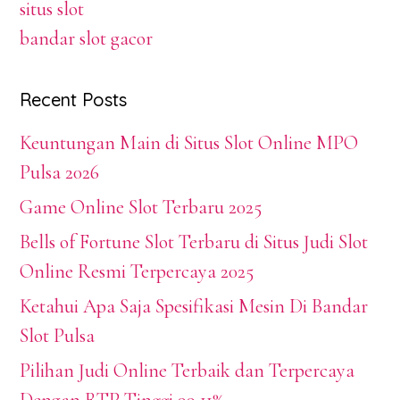
situs slot
bandar slot gacor
Recent Posts
Keuntungan Main di Situs Slot Online MPO
Pulsa 2026
Game Online Slot Terbaru 2025
Bells of Fortune Slot Terbaru di Situs Judi Slot
Online Resmi Terpercaya 2025
Ketahui Apa Saja Spesifikasi Mesin Di Bandar
Slot Pulsa
Pilihan Judi Online Terbaik dan Terpercaya
Dengan RTP Tinggi 99,11%