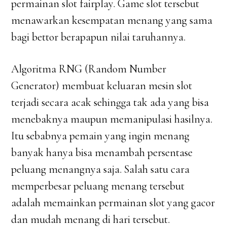
permainan slot fairplay. Game slot tersebut
menawarkan kesempatan menang yang sama
bagi bettor berapapun nilai taruhannya.
Algoritma RNG (Random Number
Generator) membuat keluaran mesin slot
terjadi secara acak sehingga tak ada yang bisa
menebaknya maupun memanipulasi hasilnya.
Itu sebabnya pemain yang ingin menang
banyak hanya bisa menambah persentase
peluang menangnya saja. Salah satu cara
memperbesar peluang menang tersebut
adalah memainkan permainan slot yang gacor
dan mudah menang di hari tersebut.