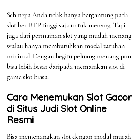
Sehingga Anda tidak hanya bergantung pada
slot ber-RTP tinggi saja untuk menang. Tapi
juga dari permainan slot yang mudah menang
walau hanya membutuhkan modal taruhan
minimal. Dengan begitu peluang menang pun
bisa lebih besar daripada memainkan slot di
game slot biasa.
Cara Menemukan Slot Gacor
di Situs Judi Slot Online
Resmi
Bisa memenangkan slot dengan modal murah