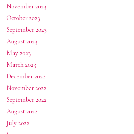
November 2023
October 2023
September 2023
August 2023
May 2023
March 2023
December 2022
November 2022
September 2022
August 2022
July 2022