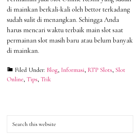
di mainkan berkali-kali oleh bettor terkadang
sudah sulit di menangkan. Sehingga Anda
harus mencari waktu terbaik main slot saat
permainan slot masih baru atau belum banyak
di mainkan.
Filed Under:
Blog
,
Informasi
,
RTP Slots
,
Slot
Online
,
Tips
,
Trik
Primary
Search
this
Sidebar