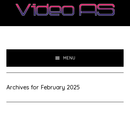
Skip
Skip
Skip
to
to
to
primary
main
primary
navigation
content
sidebar
MENU
Archives for February 2025