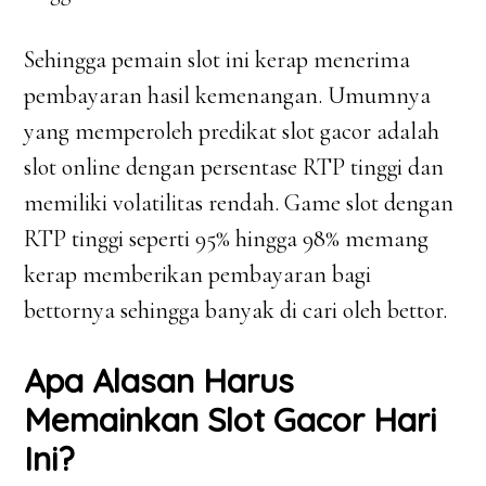
Sehingga pemain slot ini kerap menerima
pembayaran hasil kemenangan. Umumnya
yang memperoleh predikat slot gacor adalah
slot online dengan persentase RTP tinggi dan
memiliki volatilitas rendah. Game slot dengan
RTP tinggi seperti 95% hingga 98% memang
kerap memberikan pembayaran bagi
bettornya sehingga banyak di cari oleh bettor.
Apa Alasan Harus
Memainkan Slot Gacor Hari
Ini?