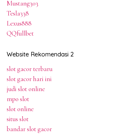
Mustang303
Tesla338
Lexus888
QQfullbet
Website Rekomendasi 2
slot gacor terbaru
slot gacor hari ini
judi slot online
mpo slot
slot online
situs slot
bandar slot gacor