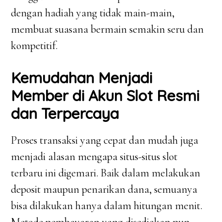
dengan hadiah yang tidak main-main,
membuat suasana bermain semakin seru dan
kompetitif.
Kemudahan Menjadi
Member di Akun Slot Resmi
dan Terpercaya
Proses transaksi yang cepat dan mudah juga
menjadi alasan mengapa situs-situs slot
terbaru ini digemari. Baik dalam melakukan
deposit maupun penarikan dana, semuanya
bisa dilakukan hanya dalam hitungan menit.