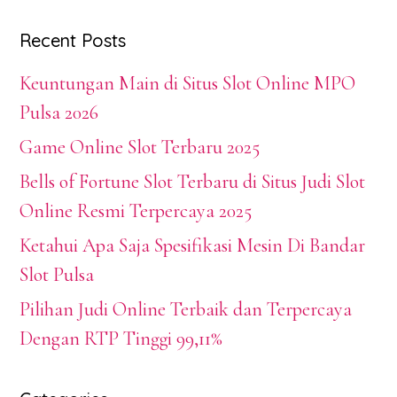
Recent Posts
Keuntungan Main di Situs Slot Online MPO
Pulsa 2026
Game Online Slot Terbaru 2025
Bells of Fortune Slot Terbaru di Situs Judi Slot
Online Resmi Terpercaya 2025
Ketahui Apa Saja Spesifikasi Mesin Di Bandar
Slot Pulsa
Pilihan Judi Online Terbaik dan Terpercaya
Dengan RTP Tinggi 99,11%