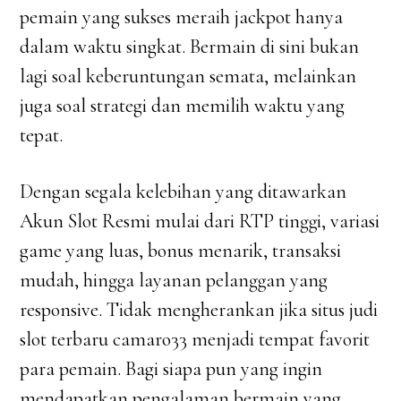
pemain yang sukses meraih jackpot hanya
dalam waktu singkat. Bermain di sini bukan
lagi soal keberuntungan semata, melainkan
juga soal strategi dan memilih waktu yang
tepat.
Dengan segala kelebihan yang ditawarkan
Akun Slot Resmi mulai dari RTP tinggi, variasi
game yang luas, bonus menarik, transaksi
mudah, hingga layanan pelanggan yang
responsive. Tidak mengherankan jika situs judi
slot terbaru camaro33 menjadi tempat favorit
para pemain. Bagi siapa pun yang ingin
mendapatkan pengalaman bermain yang