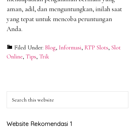
aman, adil, dan menguntungkan, inilah saat
yang tepat untuk mencoba peruntungan
Anda.
Filed Under:
Blog
,
Informasi
,
RTP Slots
,
Slot
Online
,
Tips
,
Trik
Primary
Search
this
Sidebar
website
Website Rekomendasi 1