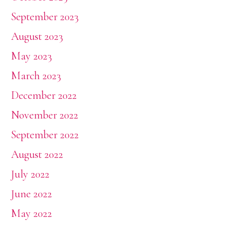
September 2023
August 2023
May 2023
March 2023
December 2022
November 2022
September 2022
August 2022
July 2022
June 2022
May 2022