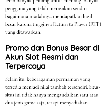
lebih banyak peluang untuk menang. Banyak
pengguna yang telah merasakan sendiri
bagaimana mudahnya mendapatkan hasil
besar karena tingginya Return to Player (RTP)
yang ditawarkan.
Promo dan Bonus Besar di
Akun Slot Resmi dan
Terpercaya
Selain itu, keberagaman permainan yang
tersedia menjadi nilai tambah tersendiri. Situs-
situs ini tidak hanya mengandalkan satu atau
dua jenis game saja, tetapi menyediakan