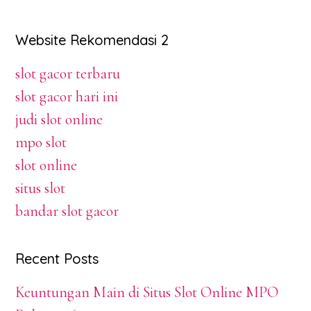
Website Rekomendasi 2
slot gacor terbaru
slot gacor hari ini
judi slot online
mpo slot
slot online
situs slot
bandar slot gacor
Recent Posts
Keuntungan Main di Situs Slot Online MPO