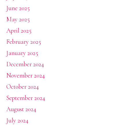
June 2025
May 2025
April 2025
February 2025
January 2025
December 2024
November 2024
October 2024
September 2024
August 2024
July 2024