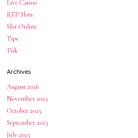
Live Casino
RTP Slots
Slot Online
Tips
Trik
Archives
August 2026
November 2025
October 2025
September 2025
July 2025