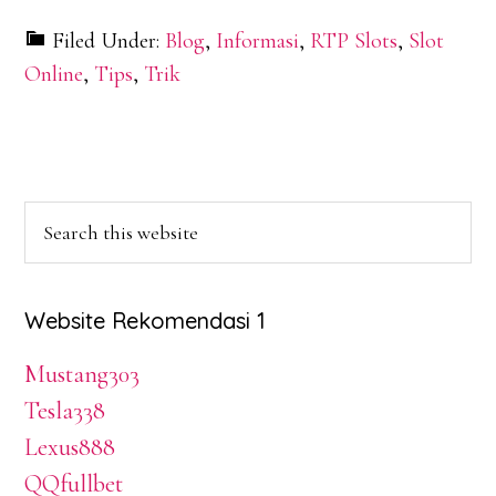
Filed Under:
Blog
,
Informasi
,
RTP Slots
,
Slot
Online
,
Tips
,
Trik
Primary
Search
this
Sidebar
website
Website Rekomendasi 1
Mustang303
Tesla338
Lexus888
QQfullbet