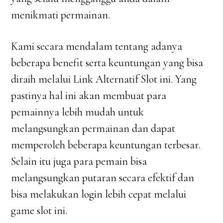
menikmati permainan.
Kami secara mendalam tentang adanya
beberapa benefit serta keuntungan yang bisa
diraih melalui Link Alternatif Slot ini. Yang
pastinya hal ini akan membuat para
pemainnya lebih mudah untuk
melangsungkan permainan dan dapat
memperoleh beberapa keuntungan terbesar.
Selain itu juga para pemain bisa
melangsungkan putaran secara efektif dan
bisa melakukan login lebih cepat melalui
game slot ini.