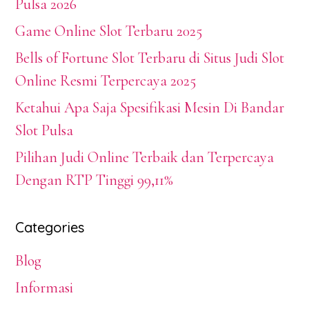
Pulsa 2026
Game Online Slot Terbaru 2025
Bells of Fortune Slot Terbaru di Situs Judi Slot
Online Resmi Terpercaya 2025
Ketahui Apa Saja Spesifikasi Mesin Di Bandar
Slot Pulsa
Pilihan Judi Online Terbaik dan Terpercaya
Dengan RTP Tinggi 99,11%
Categories
Blog
Informasi