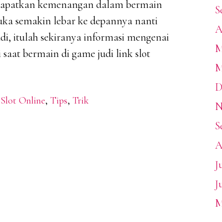
endapatkan kemenangan dalam bermain
S
buka semakin lebar ke depannya nanti
A
i, itulah sekiranya informasi mengenai
M
 saat bermain di game judi link slot
M
D
,
Slot Online
,
Tips
,
Trik
N
S
A
J
J
M