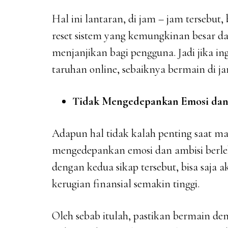
Hal ini lantaran, di jam – jam tersebu
reset sistem yang kemungkinan besar
menjanjikan bagi pengguna. Jadi jika i
taruhan online, sebaiknya bermain di ja
Tidak Mengedepankan Emosi dan
Adapun hal tidak kalah penting saat mai
mengedepankan emosi dan ambisi berleb
dengan kedua sikap tersebut, bisa saja
kerugian finansial semakin tinggi.
Oleh sebab itulah, pastikan bermain de