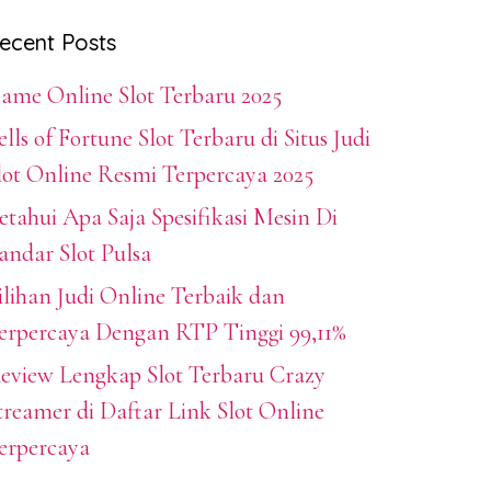
ecent Posts
ame Online Slot Terbaru 2025
ells of Fortune Slot Terbaru di Situs Judi
lot Online Resmi Terpercaya 2025
etahui Apa Saja Spesifikasi Mesin Di
andar Slot Pulsa
ilihan Judi Online Terbaik dan
erpercaya Dengan RTP Tinggi 99,11%
eview Lengkap Slot Terbaru Crazy
treamer di Daftar Link Slot Online
erpercaya