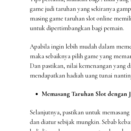
game judi taruhan yang sekiranya gampa
masing game taruhan slot online memili
untuk dipertimbangkan bagi pemain.
Apabila ingin lebih mudah dalam memen
maka sebaiknya pilih game yang memang
Dan pastikan, nilai kemenangan yang d
mendapatkan hadiah uang tunai nantin
Memasang Taruhan Slot dengan 
Selanjutnya, pastikan untuk memasang 
dan diatur sebijak mungkin. Sebab keb