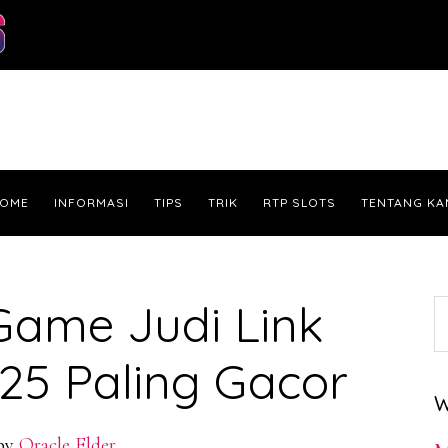
OME
INFORMASI
TIPS
TRIK
RTP SLOTS
TENTANG KA
Game Judi Link
S
th
025 Paling Gacor
w
W
by
Oracle Elder