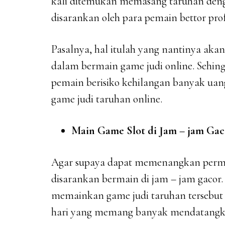
kali ditemukan memasang taruhan deng
disarankan oleh para pemain bettor prof
Pasalnya, hal itulah yang nantinya a
dalam bermain game judi online. Sehin
pemain berisiko kehilangan banyak ua
game judi taruhan online.
Main Game Slot di Jam – jam Gac
Agar supaya dapat memenangkan perma
disarankan bermain di jam – jam gacor.
memainkan game judi taruhan tersebut
hari yang memang banyak mendatangka