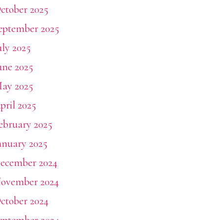
ctober 2025
eptember 2025
uly 2025
une 2025
ay 2025
pril 2025
ebruary 2025
anuary 2025
ecember 2024
ovember 2024
ctober 2024