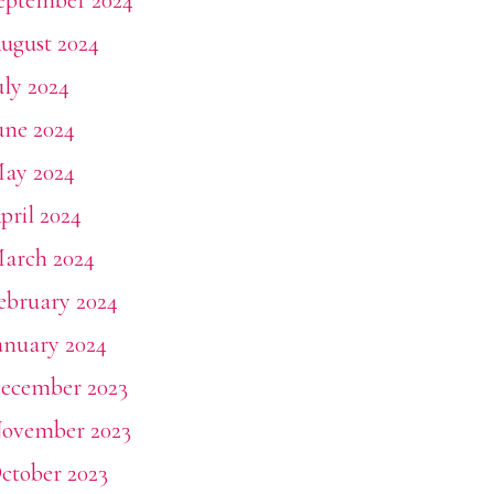
eptember 2024
ugust 2024
uly 2024
une 2024
ay 2024
pril 2024
arch 2024
ebruary 2024
anuary 2024
ecember 2023
ovember 2023
ctober 2023