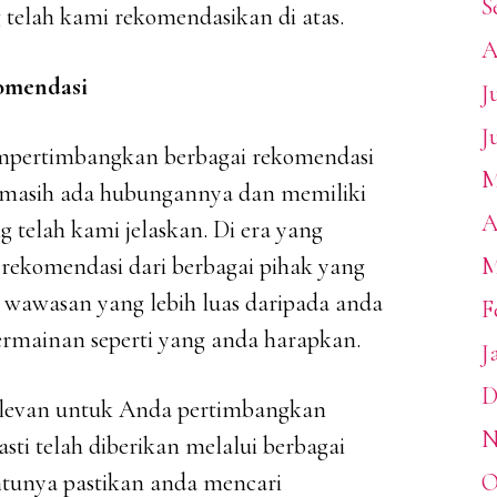
S
 telah kami rekomendasikan di atas.
A
omendasi
J
J
empertimbangkan berbagai rekomendasi
M
ni masih ada hubungannya dan memiliki
A
 telah kami jelaskan. Di era yang
ekomendasi dari berbagai pihak yang
M
 wawasan yang lebih luas daripada anda
F
ermainan seperti yang anda harapkan.
J
D
elevan untuk Anda pertimbangkan
N
sti telah diberikan melalui berbagai
ntunya pastikan anda mencari
O