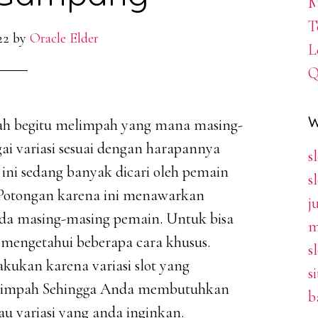
M
T
22
by
Oracle Elder
L
Q
W
dah begitu melimpah yang mana masing-
i variasi sesuai dengan harapannya
s
 ini sedang banyak dicari oleh pemain
s
a Potongan karena ini menawarkan
j
da masing-masing pemain. Untuk bisa
m
 mengetahui beberapa cara khusus.
s
akukan karena variasi slot yang
s
 melimpah Sehingga Anda membutuhkan
b
au variasi yang anda inginkan.