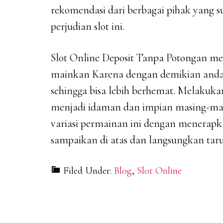
rekomendasi dari berbagai pihak yang 
perjudian slot ini.
Slot Online Deposit Tanpa Potongan me
mainkan Karena dengan demikian anda 
sehingga bisa lebih berhemat. Melakuk
menjadi idaman dan impian masing-mas
variasi permainan ini dengan menerapk
sampaikan di atas dan langsungkan tar
Filed Under:
Blog
,
Slot Online