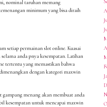
S
sini, nominal taruhan memang
kemenangan minimum yang bisa diraih
A
J
J
M
A
lam setiap permainan slot online. Kuasai
an selama anda pnya kesempatan. Latihan
M
ame tertentu yang memastikan bahwa
F
k dimenangkan dengan kategori maxwin
J
D
N
ot gampang menang akan membuat anda
ambil kesempatan untuk mencapai maxwin
O