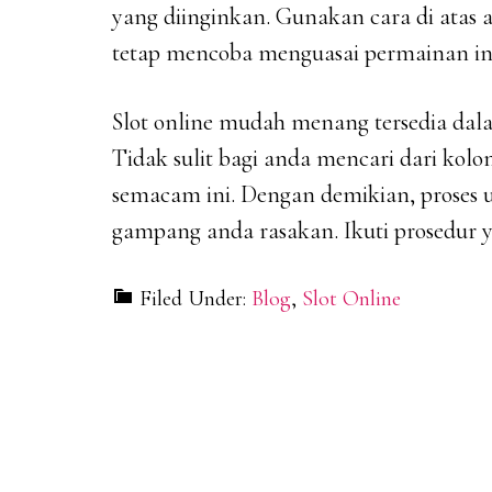
yang diinginkan. Gunakan cara di atas 
tetap mencoba menguasai permainan in
Slot online mudah menang tersedia dal
Tidak sulit bagi anda mencari dari kolo
semacam ini. Dengan demikian, proses 
gampang anda rasakan. Ikuti prosedur 
Filed Under:
Blog
,
Slot Online