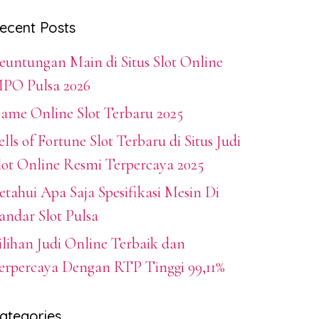
ecent Posts
euntungan Main di Situs Slot Online
PO Pulsa 2026
ame Online Slot Terbaru 2025
ells of Fortune Slot Terbaru di Situs Judi
lot Online Resmi Terpercaya 2025
etahui Apa Saja Spesifikasi Mesin Di
andar Slot Pulsa
ilihan Judi Online Terbaik dan
erpercaya Dengan RTP Tinggi 99,11%
ategories