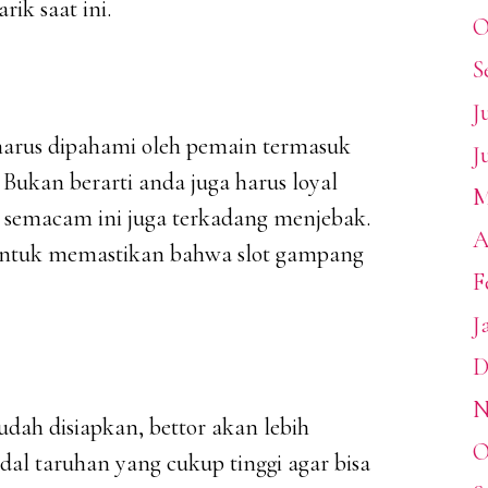
ik saat ini.
O
S
J
harus dipahami oleh pemain termasuk
J
Bukan berarti anda juga harus loyal
M
 semacam ini juga terkadang menjebak.
A
untuk memastikan bahwa slot gampang
F
J
D
N
ah disiapkan, bettor akan lebih
O
dal taruhan yang cukup tinggi agar bisa