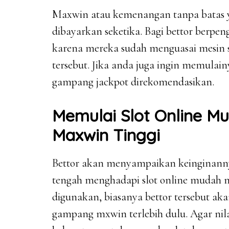
Maxwin atau kemenangan tanpa batas y
dibayarkan seketika. Bagi bettor berpe
karena mereka sudah menguasai mesin
tersebut. Jika anda juga ingin memulai
gampang jackpot direkomendasikan.
Memulai Slot Online 
Maxwin Tinggi
Bettor akan menyampaikan keinginanny
tengah menghadapi slot online mudah m
digunakan, biasanya bettor tersebut ak
gampang mxwin terlebih dulu. Agar nila