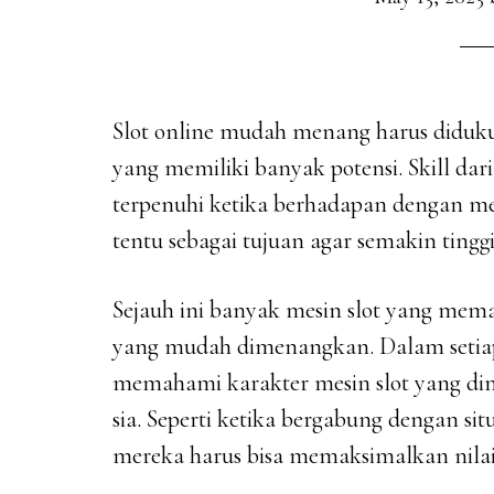
Slot online mudah menang harus diduk
yang memiliki banyak potensi. Skill da
terpenuhi ketika berhadapan dengan m
tentu sebagai tujuan agar semakin tingg
Sejauh ini banyak mesin slot yang mem
yang mudah dimenangkan. Dalam setiap 
memahami karakter mesin slot yang dim
sia. Seperti ketika bergabung dengan s
mereka harus bisa memaksimalkan nila