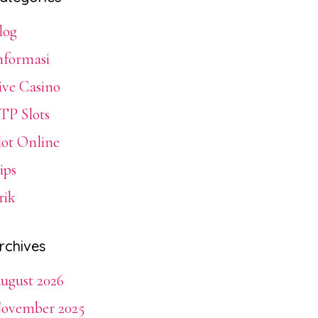
log
nformasi
ive Casino
TP Slots
lot Online
ips
rik
rchives
ugust 2026
ovember 2025