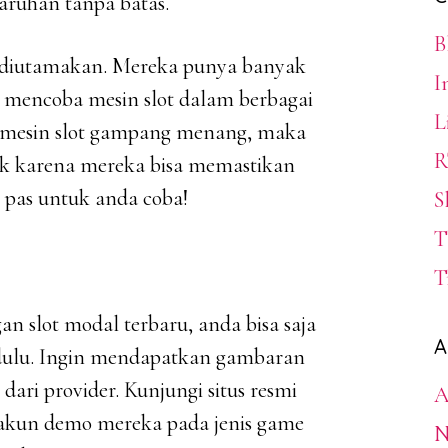
aruhan tanpa batas.
B
or diutamakan. Mereka punya banyak
I
mencoba mesin slot dalam berbagai
L
n mesin slot gampang menang, maka
R
ik karena mereka bisa memastikan
ng pas untuk anda coba!
S
T
T
n slot modal terbaru, anda bisa saja
A
dulu. Ingin mendapatkan gambaran
dari provider. Kunjungi situs resmi
A
kun demo mereka pada jenis game
N