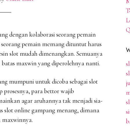
M
T
L
Q
ung dengan kolaborasi seorang pemain
ri seorang pemain memang dituntut harus
W
esin slot mudah dimenangkan. Semuanya
i batas maxwin yang diperolehnya nanti.
s
s
ang mumpuni untuk dicoba sebagai slot
j
prosesnya, para bettor wajib
m
ainkan agar aruhannya tak menjadi sia-
s
itus slot online gampang menang, dimana
s
i maxwinnya.
b